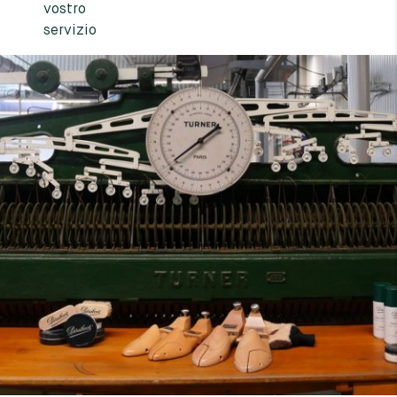
7
40
8
7.5
40.5
8.5
8
41
9
8.5
41.5
9.5