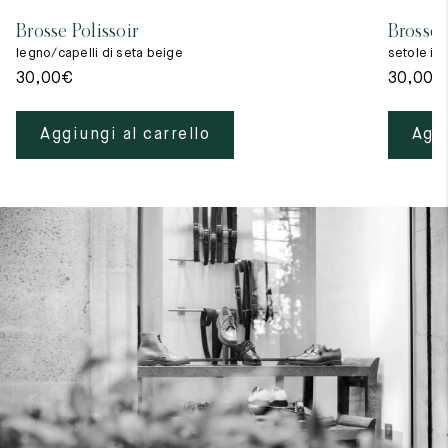
Brosse Polissoir
Brosse 
legno/capelli di seta beige
setole in
30,00
€
30,00
€
Aggiungi al carrello
Aggi