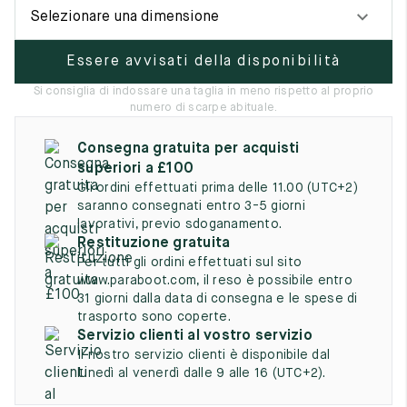
UK
EU
US
Selezionare una dimensione
2
35
3
Essere avvisati della disponibilità
2.5
35.5
3.5
Si consiglia di indossare una taglia in meno rispetto al proprio
numero di scarpe abituale.
3
36
4
Consegna gratuita per acquisti
3.5
36.5
4.5
superiori a £100
Gli ordini effettuati prima delle 11.00 (UTC+2)
4
37
5
saranno consegnati entro 3-5 giorni
lavorativi, previo sdoganamento.
4.5
37.5
5.5
Restituzione gratuita
Per tutti gli ordini effettuati sul sito
5
38
6
www.paraboot.com, il reso è possibile entro
31 giorni dalla data di consegna e le spese di
5.5
38.5
6.5
trasporto sono coperte.
Servizio clienti al vostro servizio
6
39
7
Il nostro servizio clienti è disponibile dal
lunedì al venerdì dalle 9 alle 16 (UTC+2).
6.5
39.5
7.5