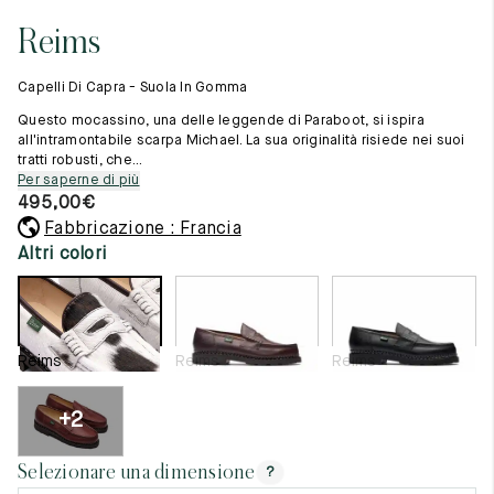
11.5
45.5
12.5
Reims
Materie prime
12
46
13
La creazione
Capelli Di Capra - Suola In Gomma
Cucito a mano
12.5
46.5
13.5
Consigli e cura
Questo mocassino, una delle leggende di Paraboot, si ispira
Glossario
all'intramontabile scarpa Michael. La sua originalità risiede nei suoi
13
47
14
tratti robusti, che...
La nostra storia
Per saperne di più
I nostri laboratori
13.5
47.5
14.5
495,00
€
Artigianato
Rivista
Fabbricazione : Francia
14
48
15
Lookbooks
Altri colori
14.5
48.5
15.5
15
49
16
Reims
Reims
Reims
15.5
49.5
16.5
16
50
17
+2
Donna
Selezionare una dimensione
?