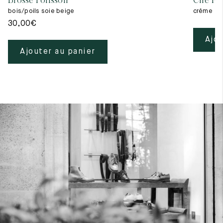
Brosse Polissoir
Cire Ne
bois/poils soie beige
crême
30,00
€
Ajou
Ajouter au panier