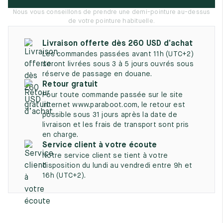
UK
EU
US
Nous vous conseillons de prendre une demi-pointure au-dessus
de votre pointure habituelle.
2
35
3
Livraison offerte dès 260 USD d’achat
2.5
35.5
3.5
Les commandes passées avant 11h (UTC+2)
seront livrées sous 3 à 5 jours ouvrés sous
3
36
4
réserve de passage en douane.
Retour gratuit
3.5
36.5
4.5
Pour toute commande passée sur le site
internet www.paraboot.com, le retour est
4
37
5
possible sous 31 jours après la date de
livraison et les frais de transport sont pris
4.5
37.5
5.5
en charge.
Service client à votre écoute
5
38
6
Notre service client se tient à votre
disposition du lundi au vendredi entre 9h et
5.5
38.5
6.5
16h (UTC+2).
6
39
7
6.5
39.5
7.5