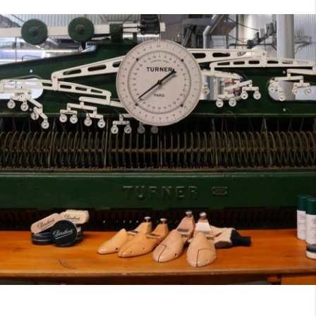
7
40
8
7.5
40.5
8.5
8
41
9
8.5
41.5
9.5