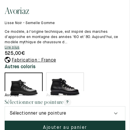
Tout voir
11.5
45.5
12.5
Avoriaz
Les matières premières
12
46
13
La création de nos chaussures
Lisse Noir - Semelle Gomme
Les cousus main
12.5
46.5
13.5
Nos conseils d’entretien
Ce modèle, à l'origine technique, est inspiré des marches
Le lexique
d'approche en montagne des années '60 et '80. Aujourd'hui, ce
13
47
14
modèle mythique de chaussure d...
Notre histoire
Lire plus
Nos ateliers
13.5
47.5
14.5
525,00
€
Artisanat d’exception
Journal
Fabrication : France
14
48
15
Lookbook
Autres coloris
14.5
48.5
15.5
15
49
16
Avoriaz
Avoriaz
15.5
49.5
16.5
Sélectionner une pointure
?
16
50
17
Sélectionner une pointure
Femme
Ajouter au panier