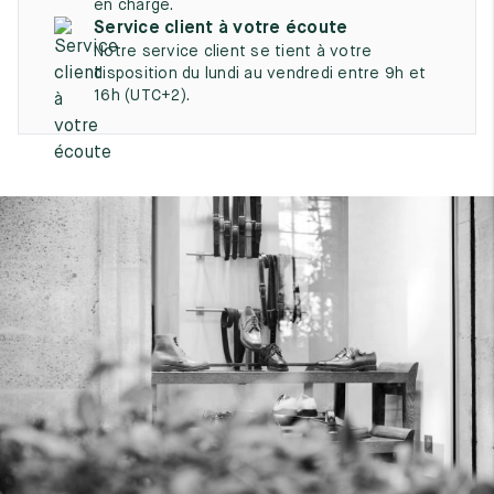
en charge.
UK
EU
US
Service client à votre écoute
Notre service client se tient à votre
2
35
3
disposition du lundi au vendredi entre 9h et
16h (UTC+2).
2.5
35.5
3.5
3
36
4
3.5
36.5
4.5
4
37
5
4.5
37.5
5.5
5
38
6
5.5
38.5
6.5
6
39
7
6.5
39.5
7.5