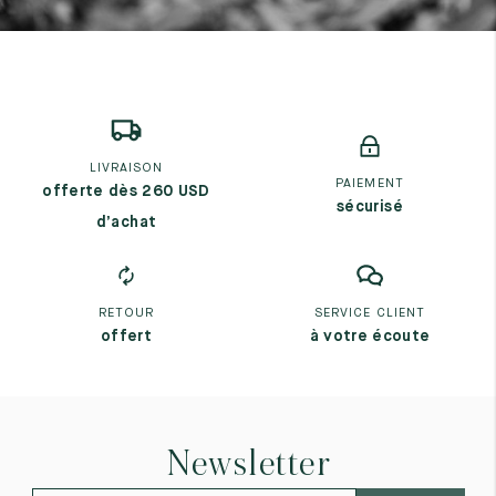
7
40
8
7.5
40.5
8.5
8
41
9
8.5
41.5
9.5
LIVRAISON
PAIEMENT
offerte dès 260 USD
sécurisé
d’achat
RETOUR
SERVICE CLIENT
offert
à votre écoute
Newsletter