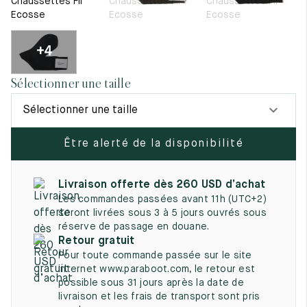
Tout voir
Chaussettes Fil
Chaussettes Fil
Chaussettes Fil
11.5
45.5
12.5
Ecosse
Ecosse
Ecosse
Les matières premières
12
46
13
La création de nos chaussures
+4
Les cousus main
12.5
46.5
13.5
Nos conseils d’entretien
Sélectionner une taille
Le lexique
13
47
14
Notre histoire
Sélectionner une taille
Nos ateliers
13.5
47.5
14.5
Artisanat d’exception
Journal
Être alerté de la disponibilité
14
48
15
Lookbook
14.5
48.5
15.5
Livraison offerte dès 260 USD d’achat
Les commandes passées avant 11h (UTC+2)
15
49
16
seront livrées sous 3 à 5 jours ouvrés sous
réserve de passage en douane.
15.5
49.5
16.5
Retour gratuit
Pour toute commande passée sur le site
16
50
17
internet www.paraboot.com, le retour est
possible sous 31 jours après la date de
Femme
livraison et les frais de transport sont pris